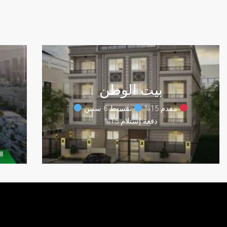
بيت الوطن
مقدم 15%
تقسيط 6 سنين
دفعة إستلام 15%