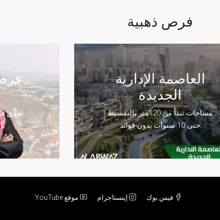
فرص ذهبية
العاصمة الإدارية
فرصة
الجديدة
مساحات تبدأ من 120متر بالتقسيط
شقق فند
حتى 10 سنوات بدون فوائد
با
فيس بوك
إينستاجرام
موقع YouTube