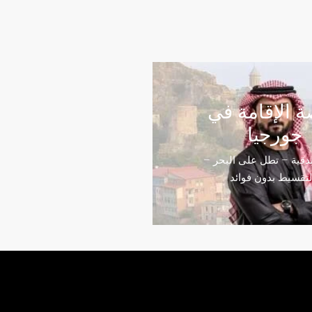
 الإقامة في
جورجيا
قية – تطل على البحر –
لتقسيط بدون فوائد