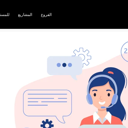
الفروع
المشاريع
للمست