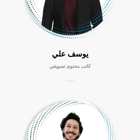
يوسف علي
كاتب محتوى تسويقي