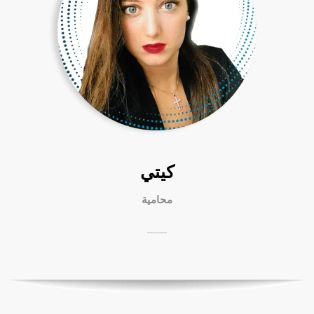
كيتي
محامية