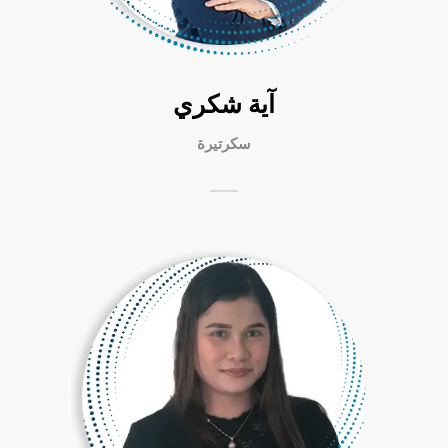
آية شكري
سكرتيرة