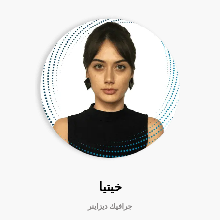
خيتيا
جرافيك ديزاينر