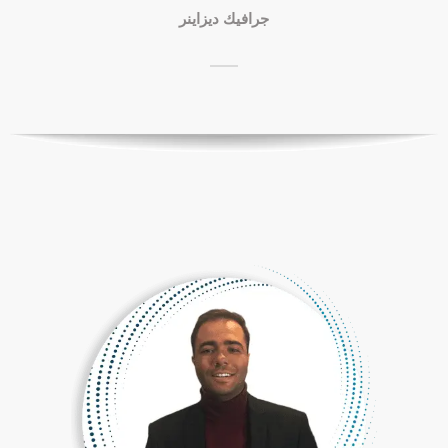
جرافيك ديزاينر